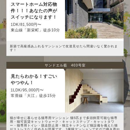
スマートホーム対応物
件！！！あなたの声が
スイッチになります！
1DK/81,500円〜
東山線「新栄町」徒歩10分
新築で高級感あふれるマンションで友達見せたら間違いなく驚かれま
す！
サンドエル藍 403号室
見たらわかる！すごい
やつやん！
1LDK/95,000円〜
常滑線「大江」徒歩15分
猫が幸せに暮らせる猫専用マンション 猫5匹まで多頭飼育可能な猫専
用・猫可賃貸キャットウォーク・キャットステップ・キャットタワ
ー・猫専用トイレ・脱走防止扉・独立キッチンなど猫設備を備えた猫
がストレスなく住めるお部屋です。1棟猫マンションですので鳴き声や