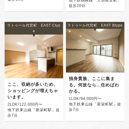
地下鉄鶴舞線「大須観音駅」
徒歩10分
ラトゥール代官町 EAST Ctyp
ラトゥール代官町 EAST Btype
e
独身貴族、ここに集ま
ここ、収納が多いため、
る。何故なら...住めばわ
ショッピングが増えちゃ
かる。
います。
1LDK/94,000円〜
地下鉄東山線「新栄町駅」徒
2LDK/122,000円〜
歩7分
地下鉄東山線「新栄町駅」徒
歩7分