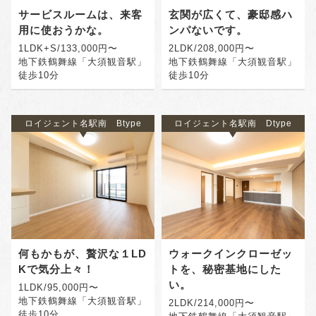
サービスルームは、来客
玄関が広くて、豪邸感ハ
用に使おうかな。
ンパないです。
1LDK+S/133,000円〜
2LDK/208,000円〜
地下鉄鶴舞線「大須観音駅」
地下鉄鶴舞線「大須観音駅」
徒歩10分
徒歩10分
ロイジェント名駅南 Btype
ロイジェント名駅南 Dtype
何もかもが、贅沢な１LD
ウォークインクローゼッ
Kで気分上々！
トを、秘密基地にした
い。
1LDK/95,000円〜
地下鉄鶴舞線「大須観音駅」
2LDK/214,000円〜
徒歩10分