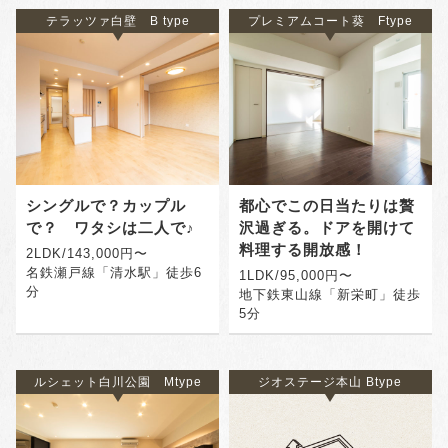
テラッツァ白壁 B type
プレミアムコート葵 Ftype
シングルで？カップル
都心でこの日当たりは贅
で？ ワタシは二人で♪
沢過ぎる。ドアを開けて
料理する開放感！
2LDK/143,000円〜
名鉄瀬戸線「清水駅」徒歩6
1LDK/95,000円〜
分
地下鉄東山線「新栄町」徒歩
5分
ルシェット白川公園 Mtype
ジオステージ本山 Btype