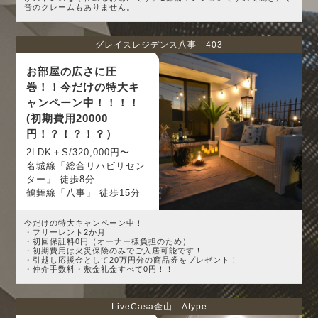
音のクレームもありません。
グレイスレジデンス八事 403
お部屋の広さに圧
巻！！今だけの特大キ
ャンペーン中！！！！
(初期費用20000
円！？！？！？）
2LDK＋S/320,000円〜
名城線「総合リハビリセン
ター」 徒歩8分
鶴舞線「八事」 徒歩15分
今だけの特大キャンペーン中！
・フリーレント2か月
・初回保証料0円（オーナー様負担のため）
・初期費用は火災保険のみでご入居可能です！
・引越し応援金として20万円分の商品券をプレゼント！
・仲介手数料・敷金礼金すべて0円！！
LiveCasa金山 Atype