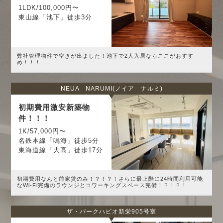
1LDK/100,000円〜
東山線「池下」徒歩3分
弊社管理物件で空きが出ました！池下で2人入居ならここがおすす
め！！！
NEUA NARUMI(ノイア ナルミ)
初期費用激安新築物
件！！！
1K/57,000円〜
名鉄本線「鳴海」徒歩5分
東海道線「大高」徒歩17分
初期費用なんと前家賃のみ！？！？！さらに最上階に24時間利用可能
なWi-Fi完備のラウンジとコワーキングスペース完備！？！？！
ザ・パークハビオ新栄905号室