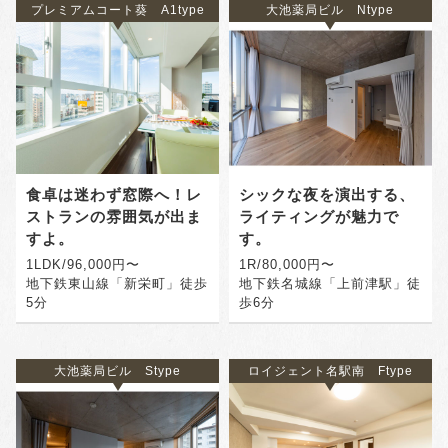
プレミアムコート葵 A1type
大池薬局ビル Ntype
食卓は迷わず窓際へ！レ
シックな夜を演出する、
ストランの雰囲気が出ま
ライティングが魅力で
すよ。
す。
1LDK/96,000円〜
1R/80,000円〜
地下鉄東山線「新栄町」徒歩
地下鉄名城線「上前津駅」徒
5分
歩6分
大池薬局ビル Stype
ロイジェント名駅南 Ftype