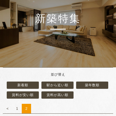
新築特集
並び替え
新着順
駅から近い順
築年数順
賃料が安い順
賃料が高い順
<
1
2