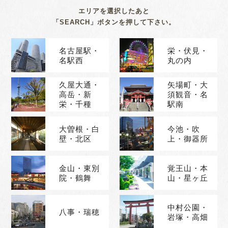
エリアを選択したあと
「SEARCH」ボタンを押して下さい。
名古屋駅・
栄・伏見・
名駅西
丸の内
久屋大通・
矢場町・大
高岳・新
須観音・名
栄・千種
駅南
大曽根・白
今池・吹
壁・北区
上・御器所
金山・東別
覚王山・本
院・鶴舞
山・星ヶ丘
中村公園・
八事・瑞穂
岩塚・高畑