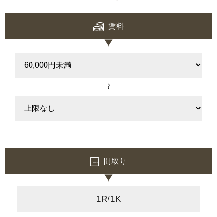
賃料
〜
間取り
1R/1K