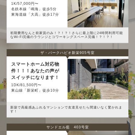
1K/57,000円〜
名鉄本線「鳴海」徒歩5分
東海道線「大高」徒歩17分
初期費用なんと前家賃のみ！？！？！さらに最上階に24時間利用可能
なWi-Fi完備のラウンジとコワーキングスペース完備！？！？！
ザ・パークハビオ新栄905号室
スマートホーム対応物
件！！！あなたの声が
スイッチになります！
1DK/81,500円〜
東山線「新栄町」徒歩10分
新築で高級感あふれるマンションで友達見せたら間違いなく驚かれま
す！
サンドエル藍 403号室