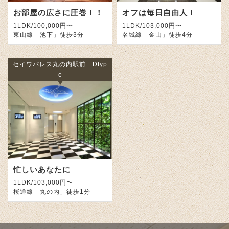
お部屋の広さに圧巻！！
オフは毎日自由人！
1LDK/100,000円〜
1LDK/103,000円〜
東山線「池下」徒歩3分
名城線「金山」徒歩4分
セイワパレス丸の内駅前 Dtyp
e
忙しいあなたに
1LDK/103,000円〜
桜通線「丸の内」徒歩1分