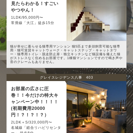
見たらわかる！すごい
やつやん！
1LDK/95,000円〜
常滑線「大江」徒歩15分
猫が幸せに暮らせる猫専用マンション 猫5匹まで多頭飼育可能な猫専
用・猫可賃貸キャットウォーク・キャットステップ・キャットタワ
ー・猫専用トイレ・脱走防止扉・独立キッチンなど猫設備を備えた猫
がストレスなく住めるお部屋です。1棟猫マンションですので鳴き声や
音のクレームもありません。
グレイスレジデンス八事 403
お部屋の広さに圧
巻！！今だけの特大キ
ャンペーン中！！！！
(初期費用20000
円！？！？！？）
2LDK＋S/320,000円〜
名城線「総合リハビリセンタ