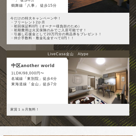
ー」 徒歩8分
鶴舞線「八事」 徒歩15分
今だけの特大キャンペーン中！
・フリーレント2か月
・初回保証料0円（オーナー様負担のため）
・初期費用は火災保険のみでご入居可能です！
・引越し応援金として20万円分の商品券をプレゼント！
・仲介手数料・敷金礼金すべて0円！！
LiveCasa金山 Atype
中区another world
1LDK/98,000円〜
名城線「東別院」徒歩4分
東海道線「金山」徒歩7分
家賃１ヵ月無料！