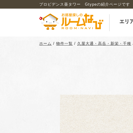
プロビデンス葵タワー Gtypeの紹介ページです
エリ
ホーム
/
物件一覧
/
久屋大通・高岳・新栄・千種