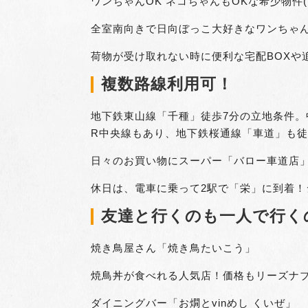
ワンちゃんOK ネコちゃんもOKな希少物件(
全室南向きで日向ぼっこ大好きなワンちゃんネ
荷物が受け取れない時に便利な宅配BOXや
複数路線利用可！
地下鉄東山線「千種」徒歩7分の立地条件。
R中央線もあり、地下鉄桜通線「車道」も徒
日々のお買い物にスーパー「バロー車道店」は
休日は、電車に乗って2駅で「栄」に到着！シ
友達と行くのも一人で行く
焼き鳥屋さん「焼き鳥たいこう」
焼鳥丼が食べれる人気店！価格もリーズナブ
ダイニングバー「お燗とvinめし くいぜ」