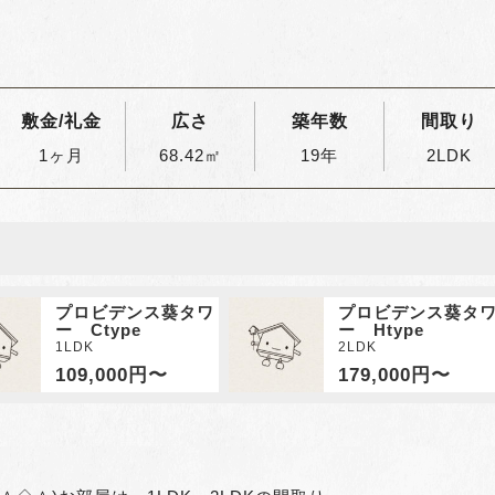
敷金/礼金
広さ
築年数
間取り
1ヶ月
68.42㎡
19年
2LDK
プロビデンス葵タワ
プロビデンス葵タ
ー Ctype
ー Htype
1LDK
2LDK
109,000円〜
179,000円〜