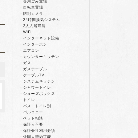
・専用ごみ置場
・自転車置場
・防犯カメラ
・24時間換気システム
・2人入居可能
・WiFi
・インターネット設備
・インターホン
・エアコン
・カウンターキッチン
・ガス
・ガステーブル
・ケーブルTV
・システムキッチン
ワ
・シャワートイレ
・シューズボックス
・トイレ
・バス・トイレ別
・バルコニー
・ペット相談
・保証人不要
・保証会社利用必須
・外国人契約可能