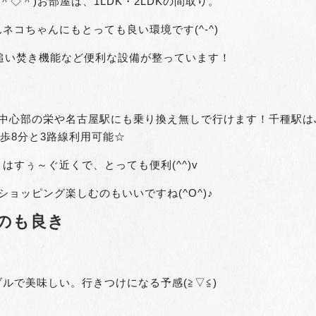
＾◇＾)お部屋は、1LDK・2LDKの間取り。
コちゃんにもとっても良い環境です(^-^)
追い焚き機能など便利な設備が整っています！
中心部の栄や名古屋駅にも乗り換え無しで行けます！千種駅は
歩8分と3路線利用可能☆
すぅ～ぐ近くで、とっても便利(^^)v
ョッピング楽しむのもいいですね(^O^)♪
のも良き
ルで美味しい。行きつけになる予感(≧▽≦)