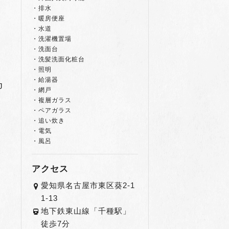
・排水
・暖房便座
・水道
・洗濯機置場
・洗面台
・洗髪洗面化粧台
・照明
・給湯器
J
・網戸
・複層ガラス
・ペアガラス
・追い炊き
・電気
・風呂
アクセス
愛知県名古屋市東区葵2-1
1-13
地下鉄東山線「千種駅」
徒歩7分