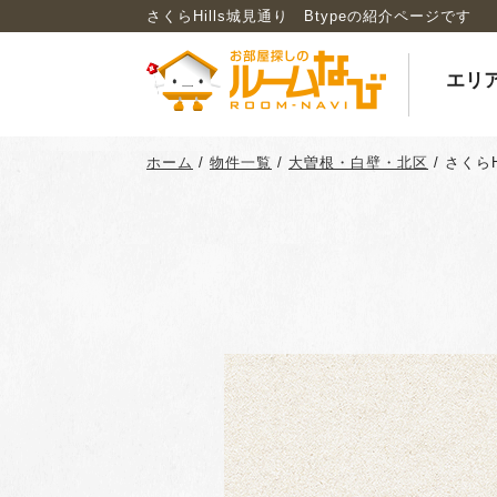
さくらHills城見通り Btypeの紹介ページです
エリ
ホーム
/
物件一覧
/
大曽根・白壁・北区
/
さくらH