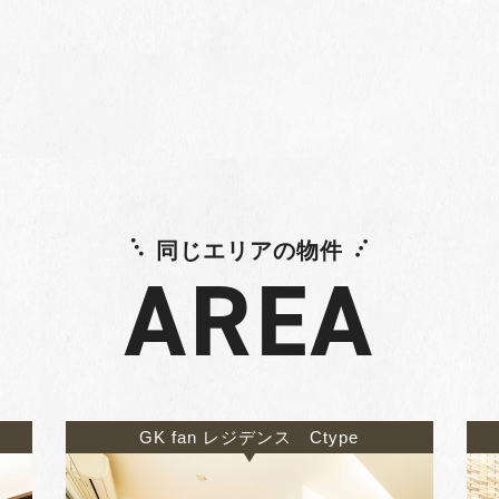
同じエリアの物件
AREA
GK fan レジデンス Ctype