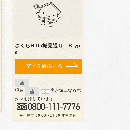
さくらHills城見通り Btyp
e
空室を確認する
現在
名が気になるボ
0
タンを押しています
0800-
111
-7776
受付時間/10:00〜19:00 年中無休