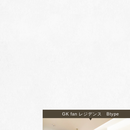
GK fan レジデンス Btype