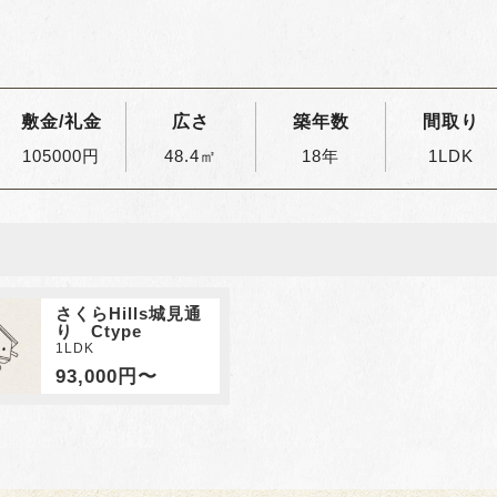
敷金/礼金
広さ
築年数
間取り
105000円
48.4㎡
18年
1LDK
さくらHills城見通
り Ctype
1LDK
93,000円〜