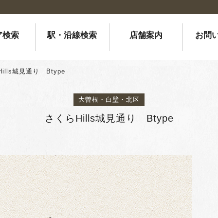
ア検索
駅・沿線検索
店舗案内
お問
ills城見通り Btype
大曽根・白壁・北区
さくらHills城見通り Btype