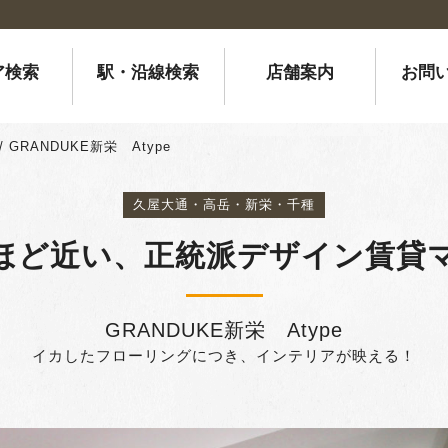
ア検索
駅・沿線検索
店舗案内
お問
/
GRANDUKE新栄 Atype
久屋大通・高岳・新栄・千種
ほど近い、正統派デザイン賃貸
GRANDUKE新栄 Atype
イカしたフローリングにつき、インテリアが映える！