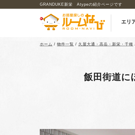
GRANDUKE新栄 Atypeの紹介ページです
エリ
ホーム
/
物件一覧
/
久屋大通・高岳・新栄・千種
飯田街道に