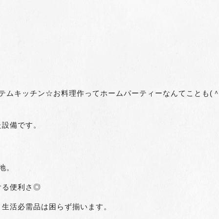
テムキッチン☆お料理作ってホームパーティーなんてことも(
た設備です。
地。
ける便利さ◎
り生活必需品は困らず揃います。