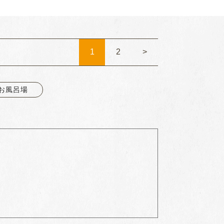
1
2
>
お風呂場