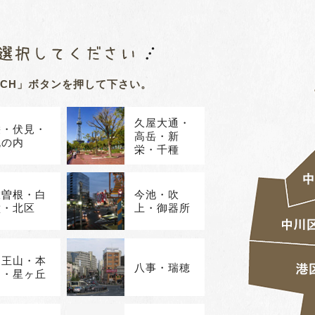
RCH」ボタンを押して下さい。
久屋大通・
栄・伏見・
高岳・新
丸の内
栄・千種
大曽根・白
今池・吹
壁・北区
上・御器所
覚王山・本
八事・瑞穂
山・星ヶ丘