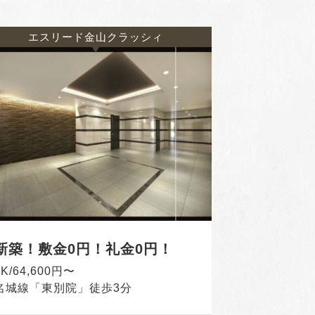
エスリード金山クラッシィ
新築！敷金0円！礼金0円！
1K/64,600円〜
名城線「東別院」徒歩3分