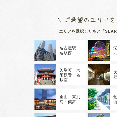
エリアを選択したあと
「SEA
名古屋駅・
名駅西
矢場町・大
須観音・名
駅南
金山・東別
院・鶴舞