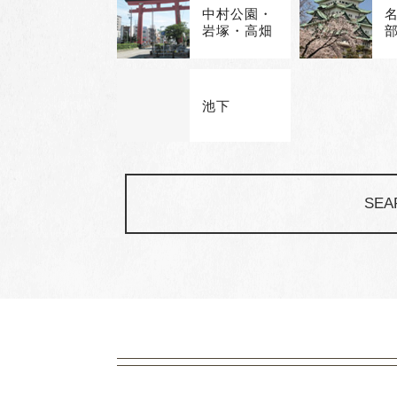
中村公園・
岩塚・高畑
池下
SEA