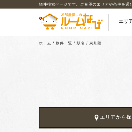
物件検索ページです。ご希望のエリアや条件を選
エリ
ホーム
/
物件一覧
/
駅名
/
東別院
エリアから探