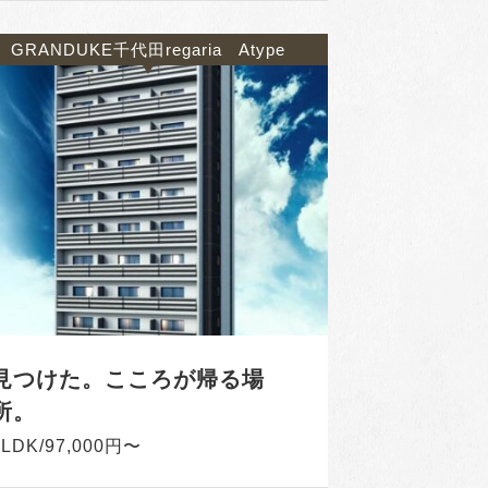
GRANDUKE千代田regaria Atype
見つけた。こころが帰る場
所。
1LDK/97,000円〜