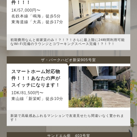
件！！！
1K/57,000円〜
名鉄本線「鳴海」徒歩5分
東海道線「大高」徒歩17分
初期費用なんと前家賃のみ！？！？！さらに最上階に24時間利用可能
なWi-Fi完備のラウンジとコワーキングスペース完備！？！？！
ザ・パークハビオ新栄905号室
スマートホーム対応物
件！！！あなたの声が
スイッチになります！
1DK/81,500円〜
東山線「新栄町」徒歩10分
新築で高級感あふれるマンションで友達見せたら間違いなく驚かれま
す！
サンドエル藍 403号室