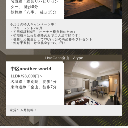
名城線「総合リハビリセン
ター」 徒歩8分
鶴舞線「八事」 徒歩15分
今だけの特大キャンペーン中！
・フリーレント2か月
・初回保証料0円（オーナー様負担のため）
・初期費用は火災保険のみでご入居可能です！
・引越し応援金として20万円分の商品券をプレゼント！
・仲介手数料・敷金礼金すべて0円！！
LiveCasa金山 Atype
中区another world
1LDK/98,000円〜
名城線「東別院」徒歩4分
東海道線「金山」徒歩7分
家賃１ヵ月無料！