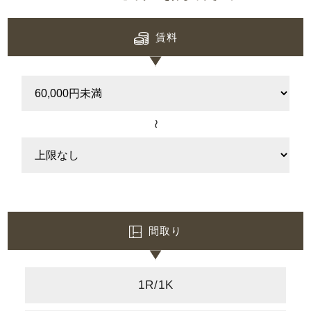
賃料
〜
間取り
1R/1K