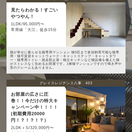
見たらわかる！すごい
やつやん！
1LDK/95,000円〜
常滑線「大江」徒歩15分
猫が幸せに暮らせる猫専用マンション 猫5匹まで多頭飼育可能な猫専
用・猫可賃貸キャットウォーク・キャットステップ・キャットタワ
ー・猫専用トイレ・脱走防止扉・独立キッチンなど猫設備を備えた猫
がストレスなく住めるお部屋です。1棟猫マンションですので鳴き声や
音のクレームもありません。
グレイスレジデンス八事 403
お部屋の広さに圧
巻！！今だけの特大キ
ャンペーン中！！！！
(初期費用20000
円！？！？！？）
2LDK＋S/320,000円〜