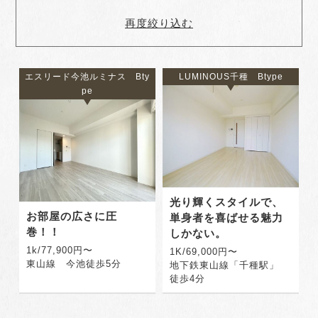
再度絞り込む
エスリード今池ルミナス Bty
LUMINOUS千種 Btype
pe
光り輝くスタイルで、
お部屋の広さに圧
単身者を喜ばせる魅力
巻！！
しかない。
1k/77,900円〜
1K/69,000円〜
東山線 今池徒歩5分
地下鉄東山線「千種駅」
徒歩4分