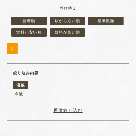
並び替え
新着順
駅から近い順
築年数順
賃料が安い順
賃料が高い順
1
絞り込み内容
沿線
今池
再度絞り込む