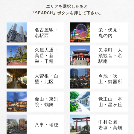
エリアを選択したあと
「SEARCH」ボタンを押して下さい。
名古屋駅・
栄・伏見・
名駅西
丸の内
久屋大通・
矢場町・大
高岳・新
須観音・名
栄・千種
駅南
大曽根・白
今池・吹
壁・北区
上・御器所
金山・東別
覚王山・本
院・鶴舞
山・星ヶ丘
中村公園・
八事・瑞穂
岩塚・高畑