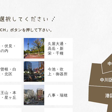
RCH」ボタンを押して下さい。
久屋大通・
栄・伏見・
高岳・新
丸の内
栄・千種
大曽根・白
今池・吹
壁・北区
上・御器所
覚王山・本
八事・瑞穂
山・星ヶ丘