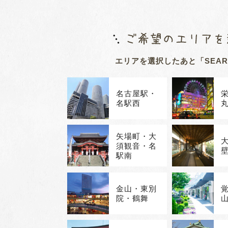
エリアを選択したあと
「SEA
名古屋駅・
名駅西
矢場町・大
須観音・名
駅南
金山・東別
院・鶴舞