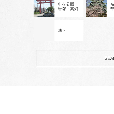
中村公園・
岩塚・高畑
池下
SEA