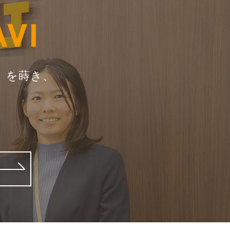
AVI
」を蒔き、