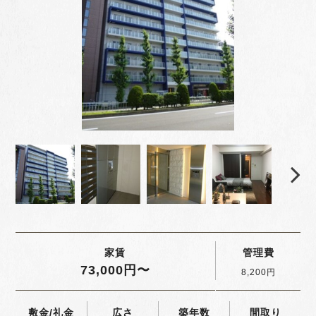
家賃
管理費
73,000円〜
8,200円
敷金/礼金
広さ
築年数
間取り