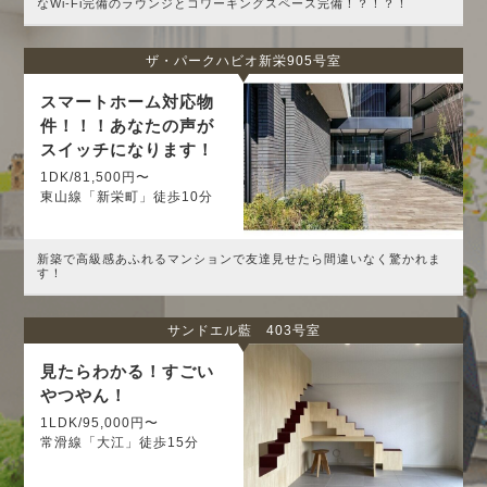
なWi-Fi完備のラウンジとコワーキングスペース完備！？！？！
ザ・パークハビオ新栄905号室
スマートホーム対応物
件！！！あなたの声が
スイッチになります！
1DK/81,500円〜
東山線「新栄町」徒歩10分
新築で高級感あふれるマンションで友達見せたら間違いなく驚かれま
す！
サンドエル藍 403号室
見たらわかる！すごい
やつやん！
1LDK/95,000円〜
常滑線「大江」徒歩15分