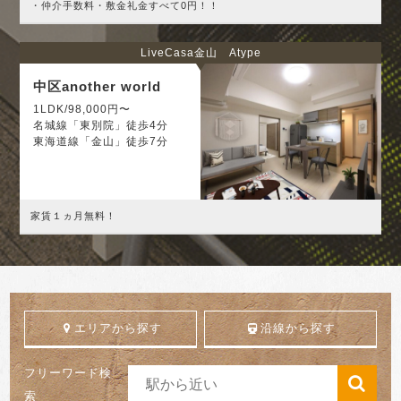
・仲介手数料・敷金礼金すべて0円！！
LiveCasa金山 Atype
中区another world
1LDK/98,000円〜
名城線「東別院」徒歩4分
東海道線「金山」徒歩7分
家賃１ヵ月無料！
エリアから探す
沿線から探す
フリーワード検
索