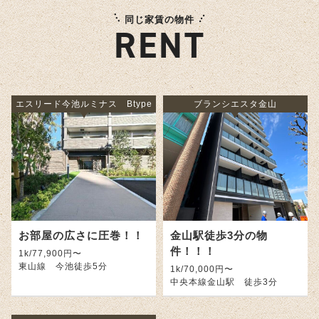
同じ家賃の物件
RENT
エスリード今池ルミナス Btype
ブランシエスタ金山
お部屋の広さに圧巻！！
金山駅徒歩3分の物
件！！！
1k/77,900円〜
東山線 今池徒歩5分
1k/70,000円〜
中央本線金山駅 徒歩3分