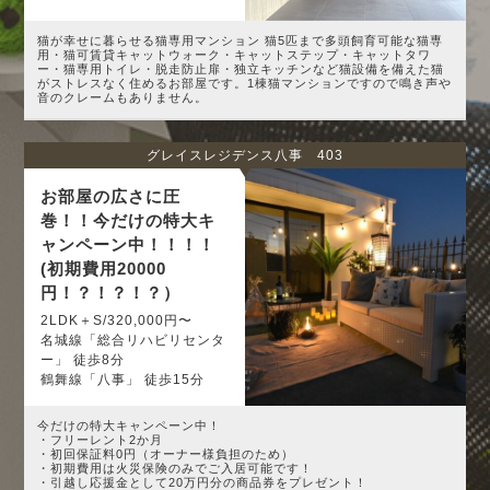
猫が幸せに暮らせる猫専用マンション 猫5匹まで多頭飼育可能な猫専
用・猫可賃貸キャットウォーク・キャットステップ・キャットタワ
ー・猫専用トイレ・脱走防止扉・独立キッチンなど猫設備を備えた猫
がストレスなく住めるお部屋です。1棟猫マンションですので鳴き声や
音のクレームもありません。
グレイスレジデンス八事 403
お部屋の広さに圧
巻！！今だけの特大キ
ャンペーン中！！！！
(初期費用20000
円！？！？！？）
2LDK＋S/320,000円〜
名城線「総合リハビリセンタ
ー」 徒歩8分
鶴舞線「八事」 徒歩15分
今だけの特大キャンペーン中！
・フリーレント2か月
・初回保証料0円（オーナー様負担のため）
・初期費用は火災保険のみでご入居可能です！
・引越し応援金として20万円分の商品券をプレゼント！