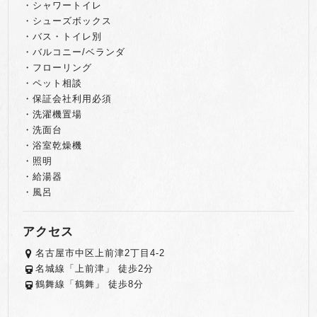
・シャワートイレ
・シューズボックス
・バス・トイレ別
・バルコニー/ベランダ
・フローリング
・ペット相談
・保証会社利用必須
・洗濯機置場
・洗面台
・浴室乾燥機
・照明
・給湯器
・風呂
アクセス
名古屋市中区上前津2丁目4-2
名城線「上前津」 徒歩2分
鶴舞線「鶴舞」 徒歩8分