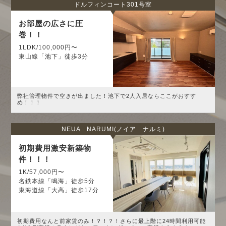
ドルフィンコート301号室
お部屋の広さに圧
巻！！
1LDK/100,000円〜
東山線「池下」徒歩3分
弊社管理物件で空きが出ました！池下で2人入居ならここがおすす
め！！！
NEUA NARUMI(ノイア ナルミ)
初期費用激安新築物
件！！！
1K/57,000円〜
名鉄本線「鳴海」徒歩5分
東海道線「大高」徒歩17分
初期費用なんと前家賃のみ！？！？！さらに最上階に24時間利用可能