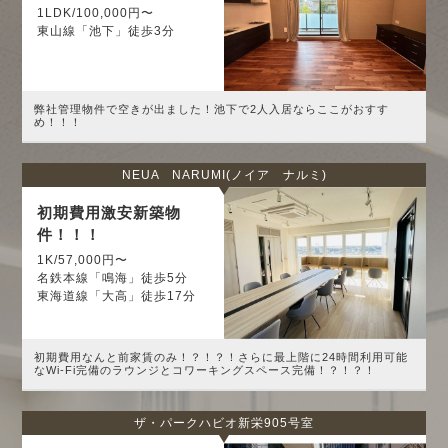
1LDK/100,000円〜
東山線「池下」徒歩3分
弊社管理物件で空きが出ました！池下で2人入居ならここがおすす
め！！！
NEUA NARUMI(ノイア ナルミ)
初期費用激安新築物
件！！！
1K/57,000円〜
名鉄本線「鳴海」徒歩5分
東海道線「大高」徒歩17分
初期費用なんと前家賃のみ！？！？！さらに最上階に24時間利用可能
なWi-Fi完備のラウンジとコワーキングスペース完備！？！？！
ザ・パークハビオ新栄905号室