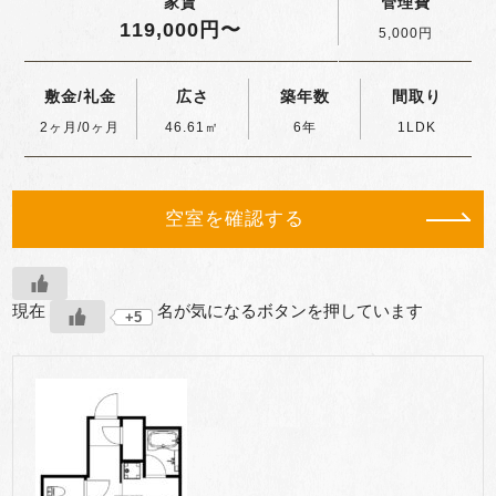
家賃
管理費
119,000円〜
5,000円
敷金/礼金
広さ
築年数
間取り
2ヶ月/0ヶ月
46.61㎡
6年
1LDK
空室を確認する
現在
名が気になるボタンを押しています
+5