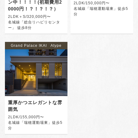
ン中！！！！(初期費用2
2LDK/150,000円〜
0000円！？！？！？）
名城線「瑞穂運動場東」徒歩5
分
2LDK＋S/320,000円〜
名城線「総合リハビリセンタ
ー」 徒歩8分
Grand Palace IKAI Atype
重厚かつエレガントな雰
囲気
2LDK/155,000円〜
名城線「瑞穂運動場東」徒歩5
分