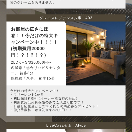
音のクレームもありません。
グレイスレジデンス八事 403
お部屋の広さに圧
巻！！今だけの特大キ
ャンペーン中！！！！
(初期費用20000
円！？！？！？）
2LDK＋S/320,000円〜
名城線「総合リハビリセンタ
ー」 徒歩8分
鶴舞線「八事」 徒歩15分
今だけの特大キャンペーン中！
・フリーレント2か月
・初回保証料0円（オーナー様負担のため）
・初期費用は火災保険のみでご入居可能です！
・引越し応援金として20万円分の商品券をプレゼント！
・仲介手数料・敷金礼金すべて0円！！
LiveCasa金山 Atype