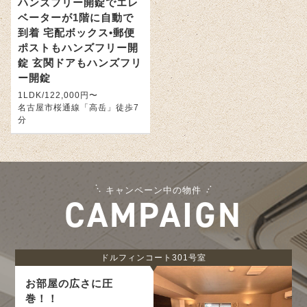
ハンズフリー開錠でエレ
ベーターが1階に自動で
到着 宅配ボックス•郵便
ポストもハンズフリー開
錠 玄関ドアもハンズフリ
ー開錠
1LDK/122,000円〜
名古屋市桜通線「高岳」徒歩7
分
キャンペーン中の物件
CAMPAIGN
ドルフィンコート301号室
お部屋の広さに圧
巻！！