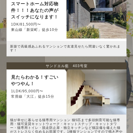
スマートホーム対応物
件！！！あなたの声が
スイッチになります！
1DK/81,500円〜
東山線「新栄町」徒歩10分
新築で高級感あふれるマンションで友達見せたら間違いなく驚かれま
す！
サンドエル藍 403号室
見たらわかる！すごい
やつやん！
1LDK/95,000円〜
常滑線「大江」徒歩15分
猫が幸せに暮らせる猫専用マンション 猫5匹まで多頭飼育可能な猫専
用・猫可賃貸キャットウォーク・キャットステップ・キャットタワ
ー・猫専用トイレ・脱走防止扉・独立キッチンなど猫設備を備えた猫
がストレスなく住めるお部屋です。1棟猫マンションですので鳴き声や