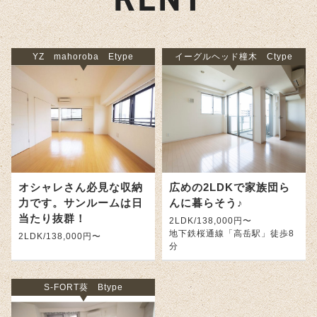
YZ mahoroba Etype
イーグルヘッド橦木 Ctype
オシャレさん必見な収納
広めの2LDKで家族団ら
力です。サンルームは日
んに暮らそう♪
当たり抜群！
2LDK/138,000円〜
地下鉄桜通線「高岳駅」徒歩8
2LDK/138,000円〜
分
S-FORT葵 Btype