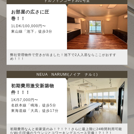
ドルフィンコート301号室
お部屋の広さに圧
巻！！
1LDK/100,000円〜
東山線「池下」徒歩3分
弊社管理物件で空きが出ました！池下で2人入居ならここがおすす
め！！！
NEUA NARUMI(ノイア ナルミ)
初期費用激安新築物
件！！！
1K/57,000円〜
名鉄本線「鳴海」徒歩5分
東海道線「大高」徒歩17分
初期費用なんと前家賃のみ！？！？！さらに最上階に24時間利用可能
なWi-Fi完備のラウンジとコワーキングスペース完備！？！？！