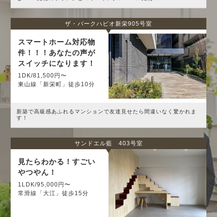
ザ・パークハビオ新栄905号室
スマートホーム対応物
件！！！あなたの声が
スイッチになります！
1DK/81,500円〜
東山線「新栄町」徒歩10分
新築で高級感あふれるマンションで友達見せたら間違いなく驚かれま
す！
サンドエル藍 403号室
見たらわかる！すごい
やつやん！
1LDK/95,000円〜
常滑線「大江」徒歩15分