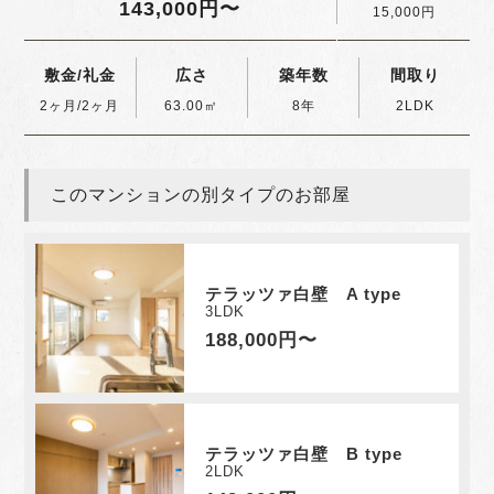
143,000円〜
15,000円
敷金/礼金
広さ
築年数
間取り
2ヶ月/2ヶ月
63.00㎡
8年
2LDK
このマンションの別タイプのお部屋
テラッツァ白壁 A type
3LDK
188,000円〜
テラッツァ白壁 B type
2LDK