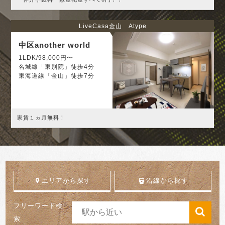
LiveCasa金山 Atype
中区another world
1LDK/98,000円〜
名城線「東別院」徒歩4分
東海道線「金山」徒歩7分
家賃１ヵ月無料！
エリアから探す
沿線から探す
フリーワード検
索