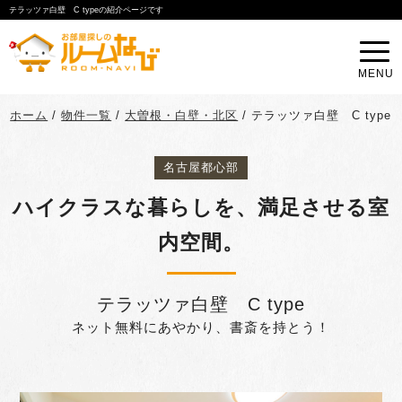
テラッツァ白壁 C typeの紹介ページです
MENU
ホーム
/
物件一覧
/
大曽根・白壁・北区
/
テラッツァ白壁 C type
名古屋都心部
ハイクラスな暮らしを、満足させる室
内空間。
テラッツァ白壁 C type
ネット無料にあやかり、書斎を持とう！