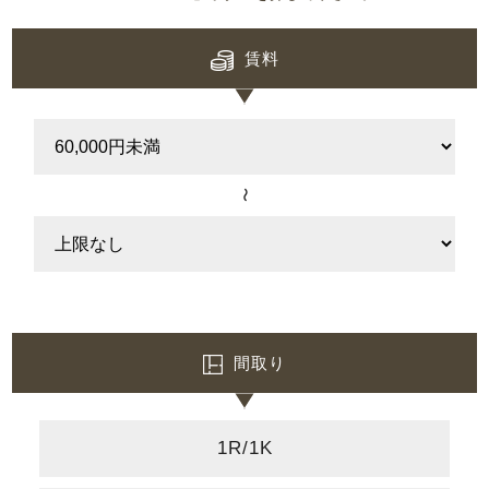
賃料
〜
間取り
1R/1K