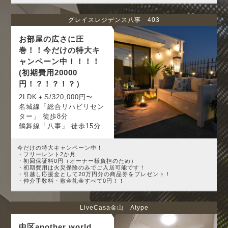
グレイスレジデンス八事 403
お部屋の広さに圧
巻！！今だけの特大キ
ャンペーン中！！！！
(初期費用20000
円！？！？！？）
2LDK＋S/320,000円〜
名城線「総合リハビリセン
ター」 徒歩8分
鶴舞線「八事」 徒歩15分
今だけの特大キャンペーン中！
・フリーレント2か月
・初回保証料0円（オーナー様負担のため）
・初期費用は火災保険のみでご入居可能です！
・引越し応援金として20万円分の商品券をプレゼント！
・仲介手数料・敷金礼金すべて0円！！
LiveCasa金山 Atype
中区another world