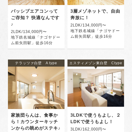
パッシブエアコンって
3層メゾネットで、自由
ご存知？ 快適なんです
奔放に！
♪
2LDK/134,000円〜
地下鉄名城線「ナゴヤドー
2LDK/134,000円〜
ム前矢田駅」徒歩16分
地下鉄名城線「ナゴヤドー
ム前矢田駅」徒歩16分
テラッツァ白壁 A type
エスティメゾン東白壁 Ctype
家族団らんは、食事か
3LDKで使うもよし、２
ら！カウンターキッチ
LDKで使うもよし！
ンからの眺めがステキ♪
3LDK/162,000円〜