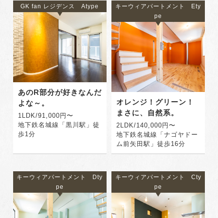
GK fan レジデンス Atype
キーウィアパートメント Ety
pe
あのR部分が好きなんだ
オレンジ！グリーン！
よな～。
まさに、自然系。
1LDK/91,000円〜
地下鉄名城線「黒川駅」徒
2LDK/140,000円〜
歩1分
地下鉄名城線「ナゴヤドー
ム前矢田駅」徒歩16分
キーウィアパートメント Dty
キーウィアパートメント Cty
pe
pe