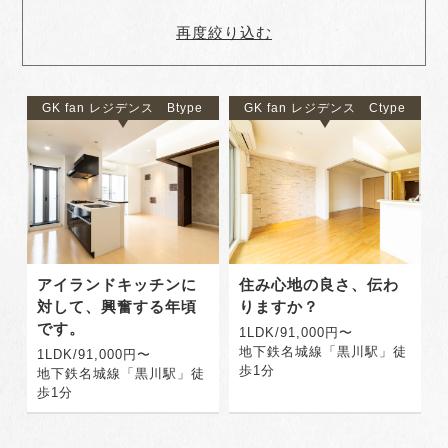
再度絞り込む
GK fan レジデンス Btype
GK fan レジデンス Ctype
アイランドキッチンに
住み心地の良さ、伝わ
対して、興奮する年頃
りますか？
です。
1LDK/91,000円〜
地下鉄名城線「黒川駅」徒
1LDK/91,000円〜
歩1分
地下鉄名城線「黒川駅」徒
歩1分