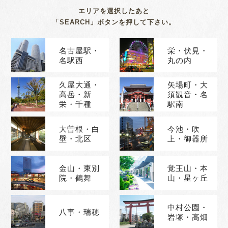
エリアを選択したあと
「SEARCH」ボタンを押して下さい。
名古屋駅・
栄・伏見・
名駅西
丸の内
久屋大通・
矢場町・大
高岳・新
須観音・名
栄・千種
駅南
大曽根・白
今池・吹
壁・北区
上・御器所
金山・東別
覚王山・本
院・鶴舞
山・星ヶ丘
中村公園・
八事・瑞穂
岩塚・高畑