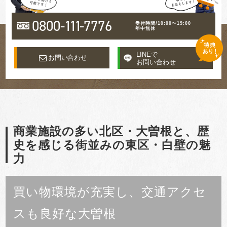
0800-
111
-7776
受付時間/10:00〜19:00
年中無休
LINEで
お問い合わせ
お問い合わせ
商業施設の多い北区・大曽根と、歴
史を感じる街並みの東区・白壁の魅
力
買い物環境が充実し、交通アクセ
スも良好な大曽根