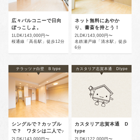
広々バルコニーで日向
ネット無料にあやか
ぼっこしよ。
り、書斎を持とう！
1LDK/143,000円〜
2LDK/143,000円〜
桜通線「高岳駅」徒歩12分
名鉄瀬戸線「清水駅」徒歩
6分
テラッツァ白壁 B type
カスタリア志賀本通 Dtype
シングルで？カップル
カスタリア志賀本通 D
で？ ワタシは二人で♪
type
2LDK/143,000円〜
2LDK/122,000円〜