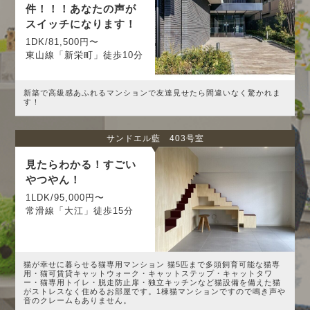
件！！！あなたの声が
スイッチになります！
1DK/81,500円〜
東山線「新栄町」徒歩10分
新築で高級感あふれるマンションで友達見せたら間違いなく驚かれま
す！
サンドエル藍 403号室
見たらわかる！すごい
やつやん！
1LDK/95,000円〜
常滑線「大江」徒歩15分
猫が幸せに暮らせる猫専用マンション 猫5匹まで多頭飼育可能な猫専
用・猫可賃貸キャットウォーク・キャットステップ・キャットタワ
ー・猫専用トイレ・脱走防止扉・独立キッチンなど猫設備を備えた猫
がストレスなく住めるお部屋です。1棟猫マンションですので鳴き声や
音のクレームもありません。