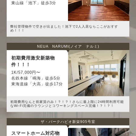
東山線「池下」徒歩3分
弊社管理物件で空きが出ました！池下で2人入居ならここがおすす
め！！！
NEUA NARUMI(ノイア ナルミ)
初期費用激安新築物
件！！！
1K/57,000円〜
名鉄本線「鳴海」徒歩5分
東海道線「大高」徒歩17分
初期費用なんと前家賃のみ！？！？！さらに最上階に24時間利用可能
なWi-Fi完備のラウンジとコワーキングスペース完備！？！？！
ザ・パークハビオ新栄905号室
スマートホーム対応物