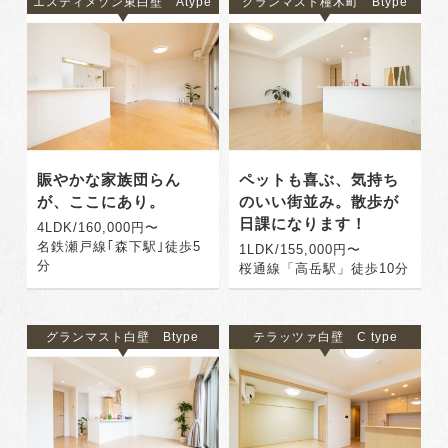
エスティメゾン東白壁 Atype
グランマスト橦木町 Btype
賑やかな家族団らん
ペットも喜ぶ、気持ち
が、ここにあり。
のいい街並み。散歩が
日課になります！
4LDK/160,000円〜
名鉄瀬戸線｢森下駅｣徒歩5
1LDK/155,000円〜
分
桜通線「高岳駅」徒歩10分
グランマスト白壁 Btype
テラッツァ白壁 C type