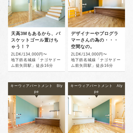
天高3Mもあるから、バ
デザイナーやプログラ
スケットゴール置けち
マーさんの為の・・・
ゃう！？
空間なの。
2LDK/134,000円〜
2LDK/134,000円〜
地下鉄名城線「ナゴヤドー
地下鉄名城線「ナゴヤドー
ム前矢田駅」徒歩16分
ム前矢田駅」徒歩16分
キーウィアパートメント Bty
キーウィアパートメント Aty
pe
pe