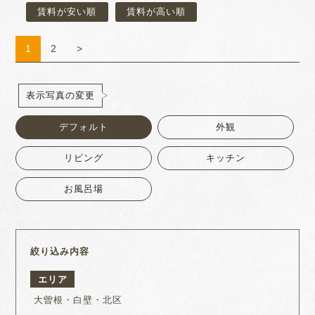
賃料が安い順
賃料が高い順
1
2
>
表示写真の変更
デフォルト
外観
リビング
キッチン
お風呂場
絞り込み内容
エリア
大曽根・白壁・北区