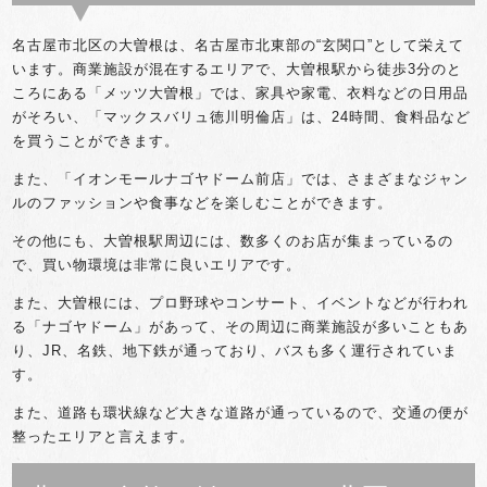
名古屋市北区の大曽根は、名古屋市北東部の“玄関口”として栄えて
います。商業施設が混在するエリアで、大曽根駅から徒歩3分のと
ころにある「メッツ大曽根」では、家具や家電、衣料などの日用品
がそろい、「マックスバリュ徳川明倫店」は、24時間、食料品など
を買うことができます。
また、「イオンモールナゴヤドーム前店」では、さまざまなジャン
ルのファッションや食事などを楽しむことができます。
その他にも、大曽根駅周辺には、数多くのお店が集まっているの
で、買い物環境は非常に良いエリアです。
また、大曽根には、プロ野球やコンサート、イベントなどが行われ
る「ナゴヤドーム」があって、その周辺に商業施設が多いこともあ
り、JR、名鉄、地下鉄が通っており、バスも多く運行されていま
す。
また、道路も環状線など大きな道路が通っているので、交通の便が
整ったエリアと言えます。