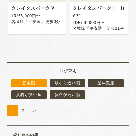
クレイタスパークⅣ
クレイタスパークⅠ It
ype
1R/55,000円〜
名城線「平安通」徒歩9分
2DK/88,000円〜
名城線「平安通」徒歩11分
並び替え
新着順
駅から近い順
築年数順
賃料が安い順
賃料が高い順
1
2
>
絞り込み内容